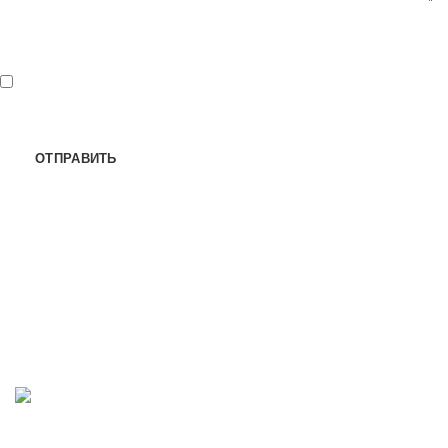
*
- обязательные поля для ввода
Нажимая кнопку "Отправить" я
соглашаюсь
на обработку
персональных данных.
Мы принимаем к оплате: