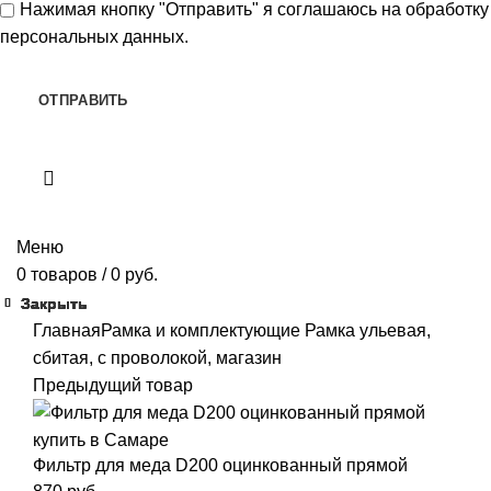
Нажимая кнопку "Отправить" я
соглашаюсь
на обработку
персональных данных.
Меню
0
товаров
/
0
руб.
Закрыть
Закрыть
Закрыть
Закрыть
Закрыть
Закрыть
Закрыть
Закрыть
Главная
Рамка и комплектующие
Рамка ульевая,
сбитая, с проволокой, магазин
Предыдущий товар
Фильтр для меда D200 оцинкованный прямой