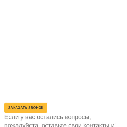
Литература
Семена медоносов
О компании
Наши магазины
Доставка
Контакты
Способы оплаты
Возврат товара
Политика конфиденциальности
ЗАКАЗАТЬ ЗВОНОК
Если у вас остались вопросы,
пожалуйста, оставьте свои контакты и