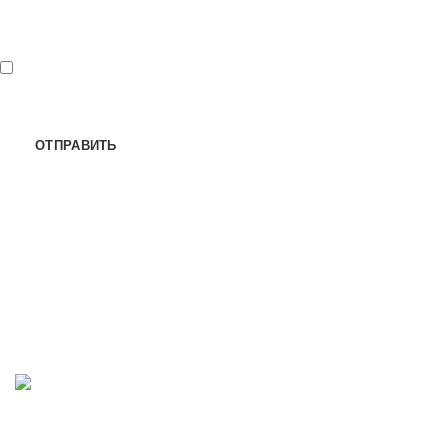
*
- обязательные поля для ввода
Нажимая кнопку "Отправить" я
соглашаюсь
на обработку
персональных данных.
Мы принимаем к оплате: