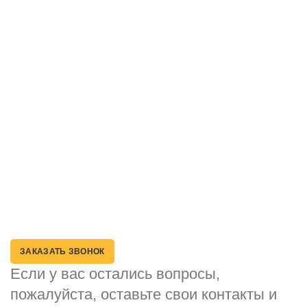
Семена медоносов
О компании
Наши магазины
Доставка
Контакты
Способы оплаты
Возврат товара
Политика конфиденциальности
ЗАКАЗАТЬ ЗВОНОК
Если у вас остались вопросы,
пожалуйста, оставьте свои контакты и