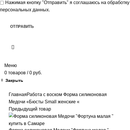
Нажимая кнопку "Отправить" я
соглашаюсь
на обработку
персональных данных.
Меню
0
товаров
/
0
руб.
Закрыть
Закрыть
Закрыть
Закрыть
Закрыть
Закрыть
Закрыть
Закрыть
Главная
Работа с воском
Форма силиконовая
Медочи «Бюсты Small женские «
Предыдущий товар