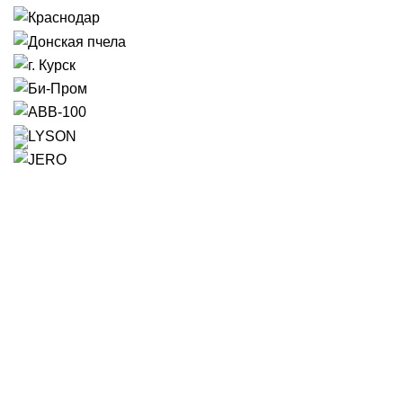
Время работы:
Пн-Пт: с 9:00 до 17:00
Сб-Вс: с 9:00 до 14:00
8 (937) 799-77-30
г. Саратов, ул.Песчано-Уметская, д.14
8 (8452) 25-13-13
info@pchel-mag.ru
Категории товаров