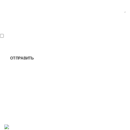
*
- обязательные поля для ввода
Нажимая кнопку "Отправить" я
соглашаюсь
на обработку
персональных данных.
Мы принимаем к оплате: