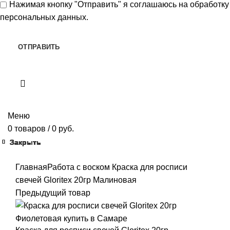
Нажимая кнопку "Отправить" я
соглашаюсь
на обработку
персональных данных.
Меню
0
товаров
/
0
руб.
Закрыть
Закрыть
Закрыть
Закрыть
Закрыть
Закрыть
Закрыть
Закрыть
Закрыть
Закрыть
Закрыть
Главная
Работа с воском
Краска для росписи
свечей Gloritex 20гр Малиновая
Предыдущий товар