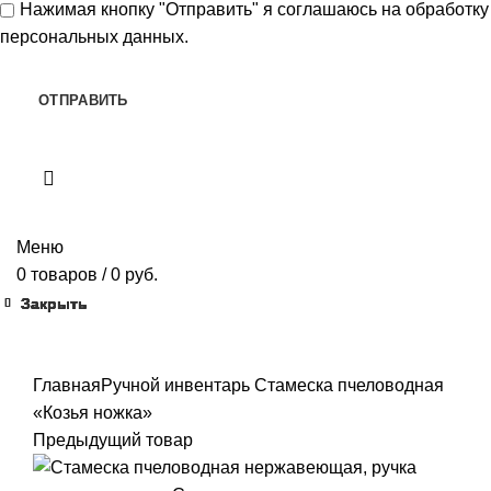
Нажимая кнопку "Отправить" я
соглашаюсь
на обработку
персональных данных.
Меню
0
товаров
/
0
руб.
Закрыть
Закрыть
Закрыть
Закрыть
Закрыть
Закрыть
Закрыть
Закрыть
Главная
Ручной инвентарь
Стамеска пчеловодная
«Козья ножка»
Предыдущий товар